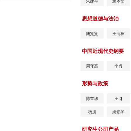
朱建平
袁本文
思想道德与法治
陆宽宽
王润稼
中国近现代史纲要
周守高
李肖
形势与政策
陈首珠
王引
杨朋
姚彩琴
研究生公司产品