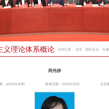
主义理论体系概论
当前位置：
首页
·
团队队伍
·
专兼
周伟婷
源：yl23411永利
发布日期：2018/10/25
点击