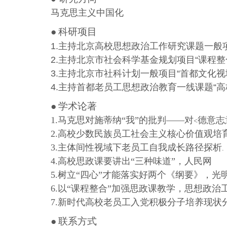
马克思主义中国化
●
科研项目
1.
主持北京高校思想政治工作研究课题一般项
2.
主持北京市社会科学基金规划项目“课程整
3.
主持北京市社科计划一般项目“首都文化视
4.
主持首都老员工思想政治教育一线课题“高
●
学术论著
1.
马克思对施蒂纳“我”的批判——对
德意志
<
2.
高校少数民族员工社会主义核心价值观培
3.
主体间性视域下老员工自我成长路径探析
.
4.
高校思政课要讲出“三种味道”，人民网
5.
树立“四心”才能落实好两个《纲要》，光
6.
以“课程整合”加强思政课教学，思想政治
7.
新时代高校老员工入党积极分子培养现状
●
联系方式