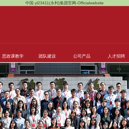
中国·yl23411(永利)集团官网-Officialwebsite
思政课教学
团队建设
公司产品
人才招聘