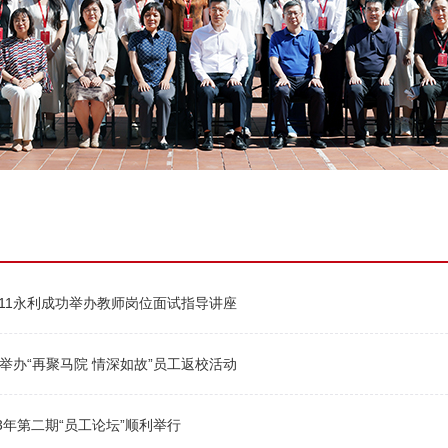
3411永利成功举办教师岗位面试指导讲座
顺利举办“再聚马院 情深如故”员工返校活动
2023年第二期“员工论坛”顺利举行