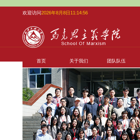
欢迎访问
2026年8月8日11:14:56
首页
关于我们
团队队伍