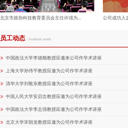
北京市政协科技教育委员会主任许强为...
公司成功入选
员工动态
/ Academic trends
中国政法大学李德顺教授应邀来公司作学术讲座
上海大学孙伟平教授应邀为公司作学术讲座
清华大学刘敬东教授应邀为公司作学术讲座
中国人民大学安启念教授应邀为公司作学术讲座
中国政法大学李志强教授应邀为公司作学术讲座
北京大学宋朝龙教授应邀为公司作学术讲座