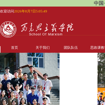
中国·y
欢迎访问
2026年8月7日5:05:50
首页
关于我们
团队队伍
思政课教