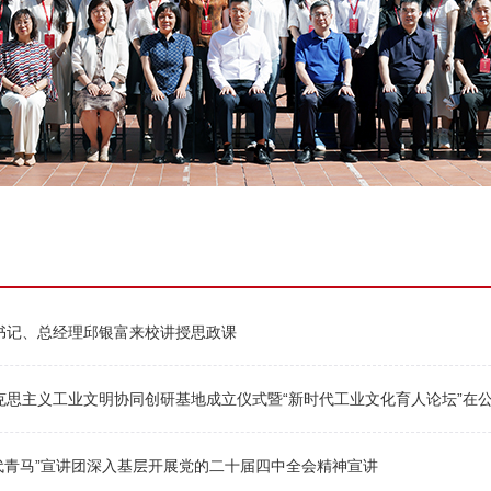
书记、总经理邱银富来校讲授思政课
克思主义工业文明协同创研基地成立仪式暨“新时代工业文化育人论坛”在
利“时代青马”宣讲团深入基层开展党的二十届四中全会精神宣讲