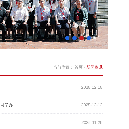
当前位置：
首页
·
新闻资讯
2025-12-15
公司举办
2025-12-12
2025-11-28