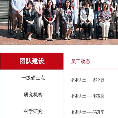
团队建设
员工动态
一级硕士点
名家讲堂——郝立新
研究机构
名家讲堂——郭玉良
科学研究
名家讲堂——冯秀军