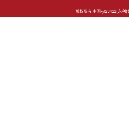
版权所有 中国·yl23411(永利)集