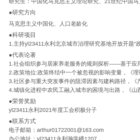
研究生：中国化马克思主义理论研究、
21
世纪中国马
研究方向
●
马克思主义中国化、人口老龄化
科研项目
●
1.
主持yl23411永利北京城市治理研究基地开放开
代表论著
●
1.
社会组织参与居家养老服务的规则探析——基于应
2.
政策地位
:
政策终结中一个被忽视的影响变量，《理
3.
社区参与重大突发事件的阻滞因素与建构路径，《
4.
城镇化进程中农民工融入城市的困境与出路，《山
荣誉奖励
●
yl23411永利
2021
年度工会积极分子
联系方式
●
电子邮箱：
arthur01722001@163.com
办公地址：yl23411永利瀚学楼
1207