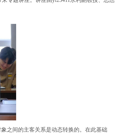
来专题讲座。讲座由yl23411永利副教授、思想
对象之间的主客关系是动态转换的。在此基础