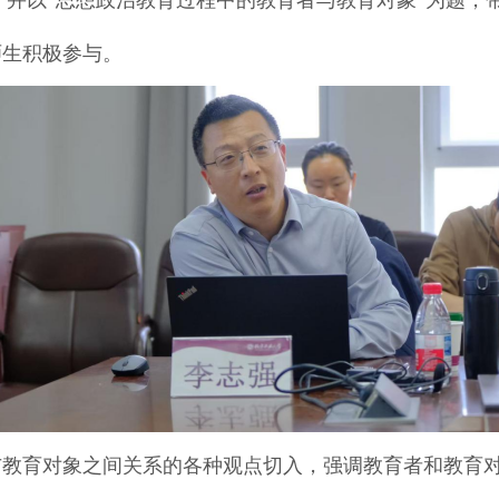
席，并以“思想政治教育过程中的教育者与教育对象”为题，带
师生积极参与。
与教育对象之间关系的各种观点切入，强调教育者和教育