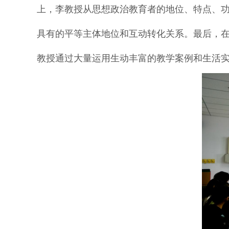
上，李教授从思想政治教育者的地位、特点、
具有的平等主体地位和互动转化关系。最后，
教授通过大量运用生动丰富的教学案例和生活