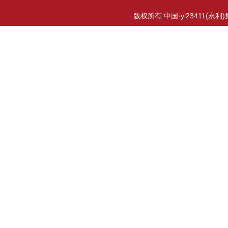
版权所有 中国·yl23411(永利)集