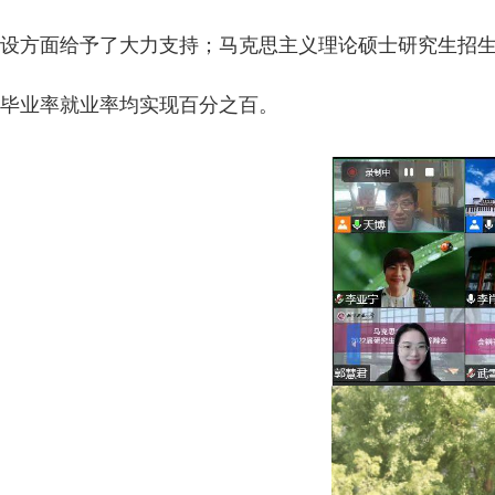
设方面给予了大力支持；马克思主义理论硕士研究生招生
毕业率就业率均实现百分之百。