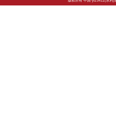
版权所有 中国·yl23411(永利)集