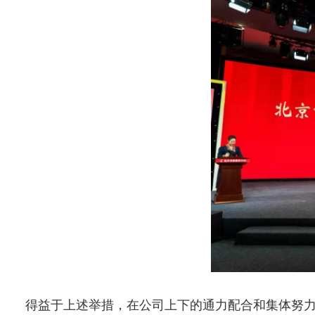
得益于上述举措，在公司上下的通力配合和集体努