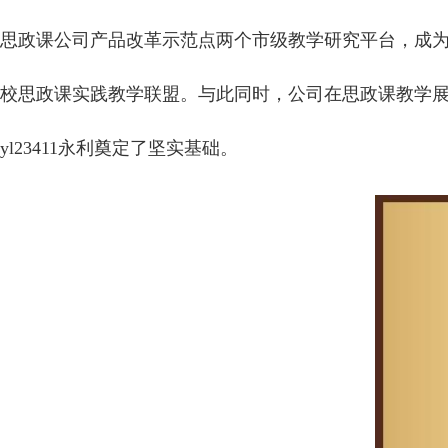
思政课公司产品改革示范点两个市级教学研究平台，成
校思政课实践教学联盟。与此同时，公司在思政课教学
yl23411永利奠定了坚实基础。