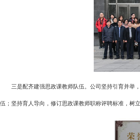
三是配齐建强思政课教师队伍。公司坚持引育并举
伍；坚持育人导向，修订思政课教师职称评聘标准，树