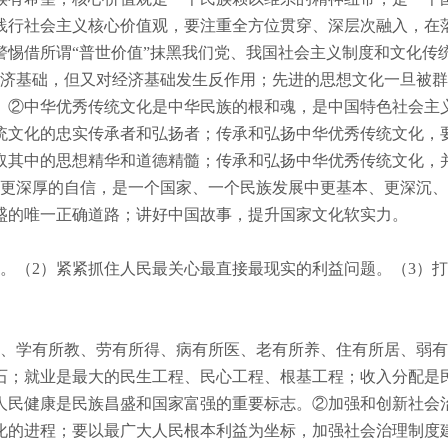
践行社会主义核心价值观，要注重全方位贯穿、深层次融入，在
警惕借所谓“普世价值”抹黑我们党、我国社会主义制度和文化传
济基础，但又对经济基础发生反作用；先进的思想文化一旦被群
。②中华优秀传统文化是中华民族的根和魂，是中国特色社会主
统文化的忠实传承者和弘扬者；传承和弘扬中华优秀传统文化，
取其中的思想精华和道德精髓；传承和弘扬中华优秀传统文化，
更深厚的自信，是一个国家、一个民族发展中更基本、更深沉、
盛的唯一正确道路；讲好中国故事，提升国家文化软实力。
。（
2
）紧紧抓住人民最关心最直接最现实的利益问题。（
3
）打
、学有所教、劳有所得、病有所医、老有所养、住有所居、弱有
石；就业是最大的民生工程、民心工程、根基工程；收入分配是
人民健康是民族昌盛和国家富强的重要标志。②加强和创新社会
化的进程；要以最广大人民根本利益为坐标，加强社会治理制度