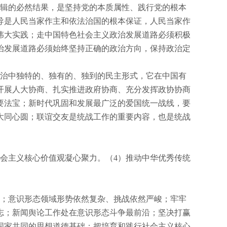
辑的必然结果，是坚持党的本质属性、践行党的根本
导是人民当家作主和依法治国的根本保证，人民当家作
伟大实践；走中国特色社会主义政治发展道路必须积极
治发展道路必须始终坚持正确的政治方向，保持政治定
治中独特的、独有的、独到的民主形式，它在中国有
开展人大协商、扎实推进政府协商、充分发挥政协协商
要法宝；新时代巩固和发展最广泛的爱国统一战线，要
大同心圆；联谊交友是统战工作的重要内容，也是统战
会主义核心价值观凝心聚力。（
4
）推动中华优秀传统
；意识形态领域形势依然复杂、挑战依然严峻；牢牢
志；新闻舆论工作处在意识形态斗争最前沿；坚决打赢
国家共同的思想道德基础；把培育和践行社会主义核心