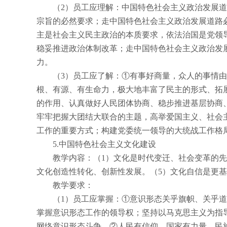
（
2
）员工应理解：中国特色社会主义政治发展道
宗旨的必然要求；走中国特色社会主义政治发展道路
主是社会主义民主政治的本质要求，依法治国是党领
稳妥推进政治体制改革；走中国特色社会主义政治发
力。
（
3
）员工应了解：①有事好商量，众人的事情由
根、有源、有生命力，极大地丰富了民主的形式、拓
的作用、认真做好人民团体协商、稳步推进基层协商
牢牢把握大团结大联合的主题，高举爱国主义、社会
工作的重要方式；构建党委统一领导的大统战工作格
5.
中国特色社会主义文化建设
教学内容：（
1
）文化是时代变迁、社会变革的先
文化创造性转化、创新性发展。（
5
）文化自信是更基
教学要求：
（
1
）员工应掌握：①意识形态关乎旗帜、关乎道
掌握意识形态工作的领导权；坚持以马克思主义为指
网络意识形态斗争。②人民有信仰，国家有力量，民