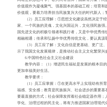
价值观作为凝魂聚气、强基固本的基础工程；培育和
价值观，要着力培养担当民族复兴大任的时代新人；
（
2
）员工应理解：①思想文化建设虽然决定于经
家、一个民族的灵魂，文化兴国运兴，文化强民族强
国先进文化的积极引领者和践行者，又是中华优秀传
相融相通；传承和弘扬中华优秀传统文化，要认真汲
（
3
）员工应了解：文化自信是更基础、更广泛、
示了我国文化发展规律，是推动社会主义文化繁荣兴
6.
中国特色社会主义社会建设
教学内容：（
1
）增进民生福祉是发展的根本目的
更加幸福美好生活。
教学要求：
（
1
）员工应掌握：①在更高水平上实现幼有所育
福感、安全感；教育是民族振兴、社会进步的重要基
要最直接的方式；社会保障发挥着社会稳定器作用；
学化、治理过程的民主化，将有力推进国家治理现代