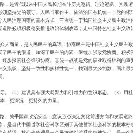
路，是近代以来中国人民长期奋斗历史逻辑、理论逻辑、实践逻
必须坚持党的领导、人民当家作主、依法治国有机统一；党的领
导人民治理国家的基本方式，三者统一于我国社会主义民主政治
展道路必须积极稳妥推进政治体制改革；走中国特色社会主义政
众人商量，是人民民主的真谛；协商民主是中国社会主义民主政
展了民主的渠道、加深了民主的内涵；继续加强政党协商、积极
、逐步探索社会组织协商。②统一战线是党的事业取得胜利的重
主义旗帜，坚持一致性和多样性统一，找到最大公约数，画出最
局。
导。（
2
）建设具有强大凝聚力和引领力的意识形态。（
3
）用社
本、更深沉、更持久的力量。
路、关乎国家政治安全；意识形态决定文化前进方向和发展道路
导，是当代中国哲学社会科学区别于其他哲学社会科学的根本标
族有希望；核心价值观是一个民族赖以维系的精神纽带，是一个