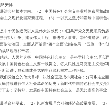
战略安排
展进步的根本方向。（
2
）中国特色社会主义事业总体布局和战
会主义现代化国家新征程。（
6
）一以贯之坚持和发展中国特色
是中华民族近代以来最伟大的梦想；中国共产党义无反顾肩负起
进行伟大斗争、建设伟大工程、推进伟大事业。②经济建设、政
面依法治国、全面从严治党“四个全面”战略布局；“五位一体”总
的战略规划和部署。
结论、人民的选择；中国特色社会主义，是科学社会主义理论逻
发展中国特色社会主义要一以贯之。②人民性是马克思主义最鲜
不断迈进；群众路线是党的生命线和根本工作路线。
我们党确立的伟大目标；决胜全面建成小康社会；分两步走全面
人民持续进行伟大社会革命的历史；新时代中国特色社会主义是
行下去；坚持好、发展好中国特色社会主义，是无比崇高的事业
最革命的要素。（
2
）以新发展理念引领经济高质量发展。（
3
）